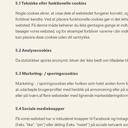
5.1 Tekniske eller funktionelle cookies
Nogle cookies sikrer, at visse dele af webstedet fungerer korrekt, 
forbliver kendte. Ved at placere funktionelle cookies gør vi det lett
websted. På denne måde behøver du ikke gentagne gange at indt
besøger vores websted, og for eksempel forbliver varerne i din indkø
kan placere disse cookies uden dit samtykke.
5.2 Analysecookies
Da statistikker spores anonymt, bliver der ikke bedt om tilladelse til
5.3 Marketing- / sporingscookies
Marketing - / sporingscookies eller hvilken som helst anden form fo
at udarbejde brugerprofiler med henblik på annoncering eller på 
eller på tværs af flere websteder med lignende markedsføringsform
5.4 Sociale medieknapper
På vores websted har vi inkluderet knapper til Facebook og Instag
(f.eks. "like", "pin") eller deling (f.eks. "tweet") på sociale netvær