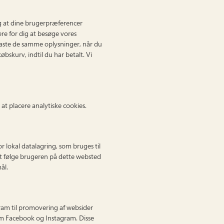
og at dine brugerpræferencer
ere for dig at besøge vores
aste de samme oplysninger, når du
bskurv, indtil du har betalt. Vi
 at placere analytiske cookies.
r lokal datalagring, som bruges til
at følge brugeren på dette websted
ål.
ram til promovering af websider
k som Facebook og Instagram. Disse