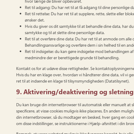
hvor længe de bliver opbevaret.
Ret til adgang: Du har ret til at få adgang til dine personlige da
Ret til rettelse: Du har ret til at supplere, rette, slette eller b
ønsker det.
Hvis du giver os dit samtykke til at behandle dine data, har du 
samtykke og til at slette dine personlige data.
Ret til at overføre dine data: Du har ret til at anmode om alle
Behandlingsansvarlige og overføre dem i sin helhed til en an
Ret til indsigelse: du kan gøre indsigelse mod behandlingen af 
medmindre der er berettigede grunde til behandling.
Kontakt os for at udøve disse rettigheder. Se kontaktoplysningerne
Hvis du har en klage over, hvordan vi håndterer dine data, vil vi g
ret til at indsende en klage til tilsynsmyndigheden (Datatilsynet).
9. Aktivering/deaktivering og sletning
Du kan bruge din internetbrowser til automatisk eller manuelt at s
specificere, at visse cookies muligvis ikke placeres. En anden muligh
din internetbrowser, så du modtager en besked, hver gang en cook
om disse indstillinger, se instruktionerne i Hjælp-afsnittet i din bro
Bemærk, at vores websted muligvis ikke fungerer korrekt, hvis alle