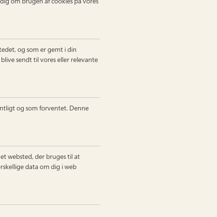
dig om brugen af ​​cookies på vores
stedet, og som er gemt i din
ive sendt til vores eller relevante
entligt og som forventet. Denne
å et websted, der bruges til at
rskellige data om dig i web