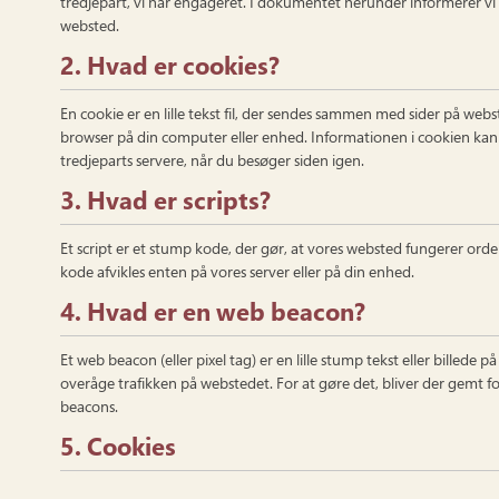
tredjepart, vi har engageret. I dokumentet herunder informerer vi 
websted.
2. Hvad er cookies?
En cookie er en lille tekst fil, der sendes sammen med sider på web
browser på din computer eller enhed. Informationen i cookien kan bl
tredjeparts servere, når du besøger siden igen.
3. Hvad er scripts?
Et script er et stump kode, der gør, at vores websted fungerer ord
kode afvikles enten på vores server eller på din enhed.
4. Hvad er en web beacon?
Et web beacon (eller pixel tag) er en lille stump tekst eller billede p
overåge trafikken på webstedet. For at gøre det, bliver der gemt fo
beacons.
5. Cookies