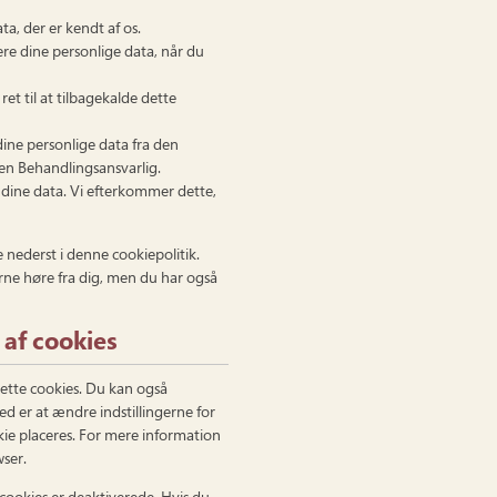
ta, der er kendt af os.
lokere dine personlige data, når du
ret til at tilbagekalde dette
 dine personlige data fra den
den Behandlingsansvarlig.
​​dine data. Vi efterkommer dette,
 nederst i denne cookiepolitik.
erne høre fra dig, men du har også
 af cookies
lette cookies. Du kan også
ed er at ændre indstillingerne for
ie placeres. For mere information
wser.
 cookies er deaktiverede. Hvis du