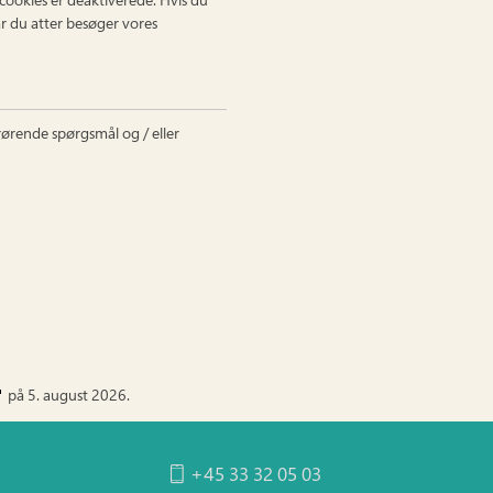
år du atter besøger vores
ørende spørgsmål og / eller
på 5. august 2026.
+45 33 32 05 03