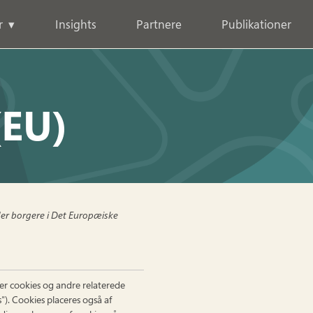
r
Insights
Partnere
Publikationer
(EU)
der borgere i Det Europæiske
er cookies og andre relaterede
). Cookies placeres også af