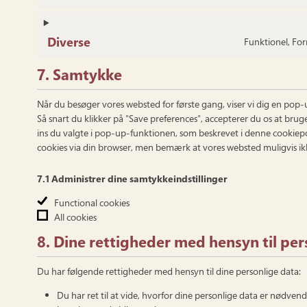
Diverse
Funktionel, For
7. Samtykke
Når du besøger vores websted for første gang, viser vi dig en pop
Så snart du klikker på "Save preferences", accepterer du os at brug
ins du valgte i pop-up-funktionen, som beskrevet i denne cookiepoli
cookies via din browser, men bemærk at vores websted muligvis ik
7.1 Administrer dine samtykkeindstillinger
Functional cookies
All cookies
8. Dine rettigheder med hensyn til per
Du har følgende rettigheder med hensyn til dine personlige data:
Du har ret til at vide, hvorfor dine personlige data er nødven