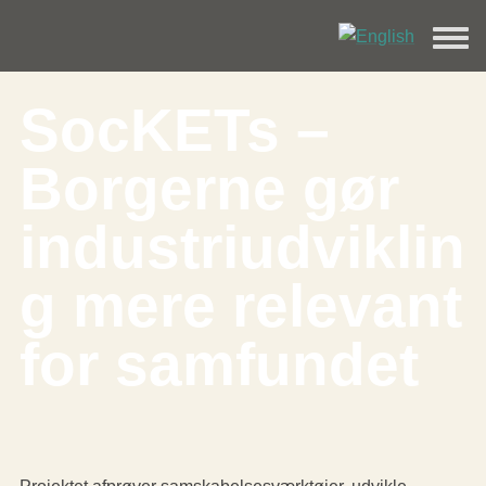
SocKETs –
Borgerne gør
industriudviklin
g mere relevant
for samfundet
Projektet afprøver samskabelsesværktøjer, udvikle