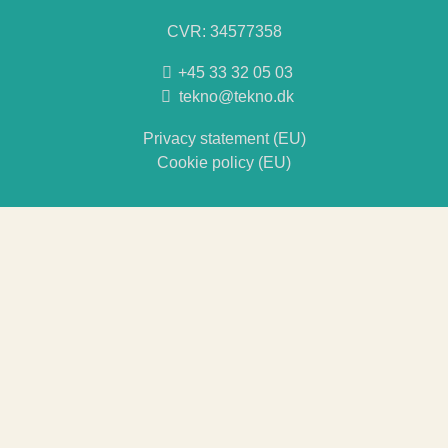
CVR: 34577358
+45 33 32 05 03
tekno@tekno.dk
Privacy statement (EU)
Cookie policy (EU)