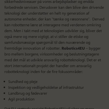
sikkerhedsniveauer på vores arbejdspladser og endda
forbedrede servicen. Derudover kan den blive den drivende
teknologi der understøtter en helt ny generation af
autonome enheder, der kan ”tænke og ræsonnere”. Derved
kan robotterne lære at interagere med verdenen omkring
dem. Men i takt med at teknologien udvikler sig, bliver det
også mere og mere vigtigt, at vi stiller de etiske og
samfundsmæssige spørgsmål til den nuværende og
fremtidige innovation af robotter.
Robotics4EU
– bygger
bro mellem borgere, virksomheder og beslutningstagere
med det mål at udvikle ansvarlig robotteknologi. Det er et
stort internationalt projekt der handler om ansvarlig
robotteknologi inden for de fire fokusområder:
Sundhed og pleje
Inspektion og vedligeholdelse af infrastruktur
Landbrug og fødevarer
Agil produktion
Det EU-støttede projekt Robotics4EU vil sikre en mere