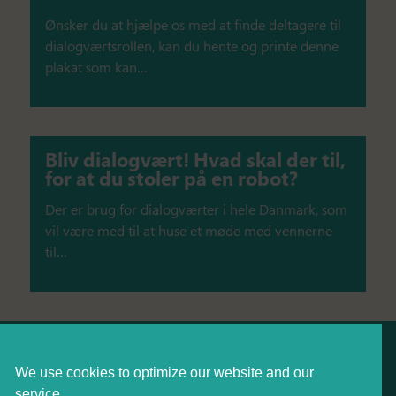
Ønsker du at hjælpe os med at finde deltagere til
dialogværtsrollen, kan du hente og printe denne
plakat som kan…
Bliv dialogvært! Hvad skal der til,
for at du stoler på en robot?
Der er brug for dialogværter i hele Danmark, som
vil være med til at huse et møde med vennerne
til…
We use cookies to optimize our website and our
service.