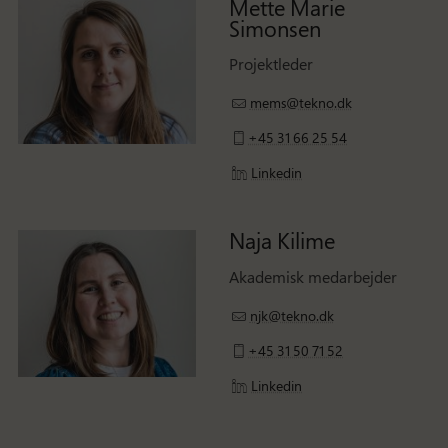
Mette Marie
Simonsen
Projektleder
mems@tekno.dk
+45 31 66 25 54
Linkedin
Naja Kilime
Akademisk medarbejder
njk@tekno.dk
+45 31 50 71 52
Linkedin