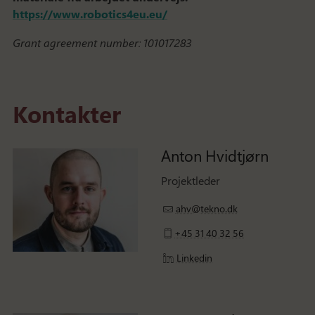
https://www.robotics4eu.eu/
Grant agreement number: 101017283
Kontakter
Anton Hvidtjørn
Projektleder
ahv@tekno.dk
+45 31 40 32 56
Linkedin