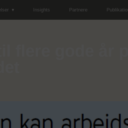
lser
Insights
Partnere
Publikatio
til flere gode år 
det