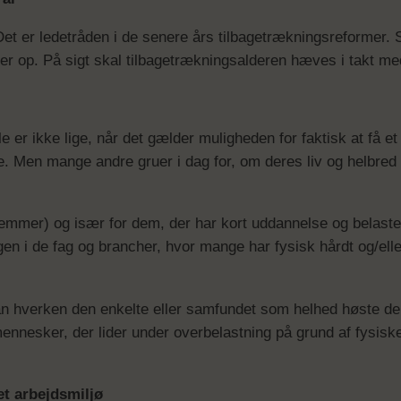
Det er ledetråden i de senere års tilbagetrækningsreformer. 
 op. På sigt skal tilbagetrækningsalderen hæves i takt med
 er ikke lige, når det gælder muligheden for faktisk at få et 
. Men mange andre gruer i dag for, om deres liv og helbred
mer) og især for dem, der har kort uddannelse og belastende 
ngen i de fag og brancher, hvor mange har fysisk hårdt og/el
an hverken den enkelte eller samfundet som helhed høste de
 mennesker, der lider under overbelastning på grund af fysis
et arbejdsmiljø