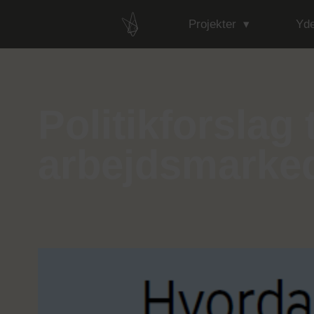
Projekter
Yde
Politikforslag 
arbejdsmarke