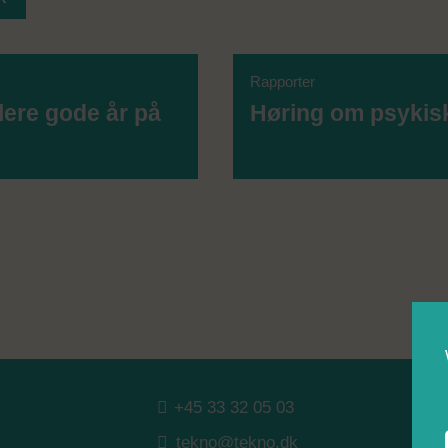
Rapporter
lere gode år på
Høring om psykis
+45 33 32 05 03
tekno@tekno.dk