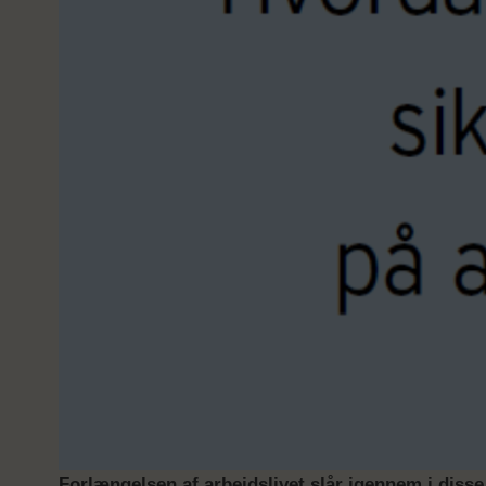
Forlængelsen af arbejdslivet slår igennem i disse