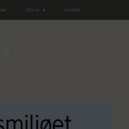
ner
Om os
Kontakt
på