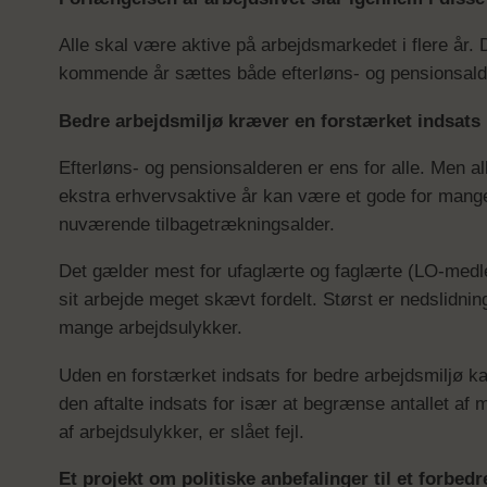
Alle skal være aktive på arbejdsmarkedet i flere år. 
kommende år sættes både efterløns- og pensionsalder
Bedre arbejdsmiljø kræver en forstærket indsats
Efterløns- og pensionsalderen er ens for alle. Men alle
ekstra erhvervsaktive år kan være et gode for mange
nuværende tilbagetrækningsalder.
Det gælder mest for ufaglærte og faglærte (LO-medlem
sit arbejde meget skævt fordelt. Størst er nedslidni
mange arbejdsulykker.
Uden en forstærket indsats for bedre arbejdsmiljø k
den aftalte indsats for især at begrænse antallet af
af arbejdsulykker, er slået fejl.
Et projekt om politiske anbefalinger til et forbedr