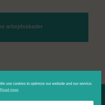
14 
ke arbejdsskader
Hvor
bad 
find
en u
anbe
mund
Folke
We use cookies to optimize our website and our service.
Read more
Privacy statement (EU)
Cookie policy (EU)