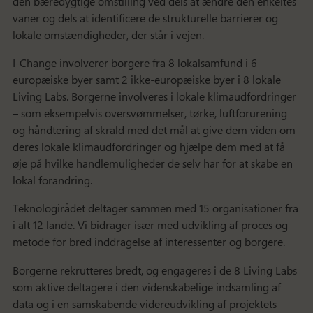
den bæredygtige omstilling ved dels at ændre den enkeltes
vaner og dels at identificere de strukturelle barrierer og
lokale omstændigheder, der står i vejen.
I-Change involverer borgere fra 8 lokalsamfund i 6
europæiske byer samt 2 ikke-europæiske byer i 8 lokale
Living Labs. Borgerne involveres i lokale klimaudfordringer
– som eksempelvis oversvømmelser, tørke, luftforurening
og håndtering af skrald med det mål at give dem viden om
deres lokale klimaudfordringer og hjælpe dem med at få
øje på hvilke handlemuligheder de selv har for at skabe en
lokal forandring.
Teknologirådet deltager sammen med 15 organisationer fra
i alt 12 lande. Vi bidrager især med udvikling af proces og
metode for bred inddragelse af interessenter og borgere.
Borgerne rekrutteres bredt, og engageres i de 8 Living Labs
som aktive deltagere i den videnskabelige indsamling af
data og i en samskabende videreudvikling af projektets