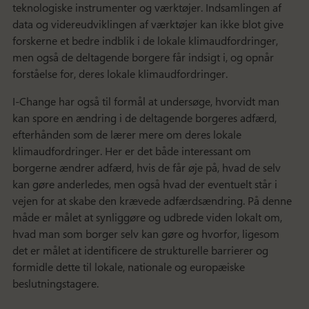
teknologiske instrumenter og værktøjer. Indsamlingen af
data og videreudviklingen af værktøjer kan ikke blot give
forskerne et bedre indblik i de lokale klimaudfordringer,
men også de deltagende borgere får indsigt i, og opnår
forståelse for, deres lokale klimaudfordringer.
I-Change har også til formål at undersøge, hvorvidt man
kan spore en ændring i de deltagende borgeres adfærd,
efterhånden som de lærer mere om deres lokale
klimaudfordringer. Her er det både interessant om
borgerne ændrer adfærd, hvis de får øje på, hvad de selv
kan gøre anderledes, men også hvad der eventuelt står i
vejen for at skabe den krævede adfærdsændring. På denne
måde er målet at synliggøre og udbrede viden lokalt om,
hvad man som borger selv kan gøre og hvorfor, ligesom
det er målet at identificere de strukturelle barrierer og
formidle dette til lokale, nationale og europæiske
beslutningstagere.